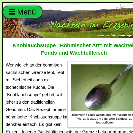
Menü
Wachteln im Erzgebir
www.wachteln-im-erzgeb
Knoblauchsuppe "Böhmischer Art" mit Wachtel
Fonds und Wachtelfleisch
Wer wie ich an der böhmisch-
sächsischen Grenze lebt, liebt
mit Sicherheit auch die
tschechische Küche. Die
"Knoblauchsuppe" gehört seit
jeher zu den traditionellen
Gerichten. Das Rezept für eine
Böhmische Knoblauchsuppe mit Wachtelflei
böhmische Knoblauchsuppe ist
Viel zu lecker, um eine volle Schüssel zu
fotografieren
denkbar einfach: Es gibt kein
Rezept. In jeder Gaststätte jenseits der Grenze bekommt man et